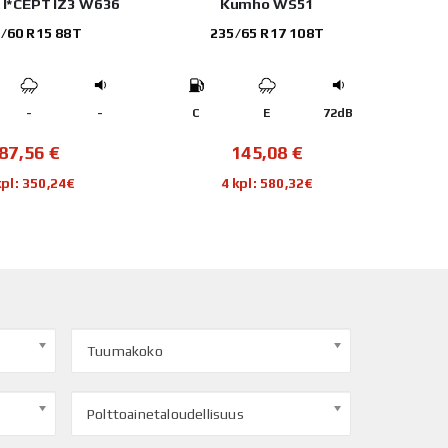
 I*CEPT IZ3 W636
Kumho WS51
Sailu
/60 R15 88T
235/65 R17 108T
-
-
C
E
72dB
B
87,56
€
145,08
€
kpl: 350,24€
4 kpl: 580,32€
Tuumakoko
Polttoainetaloudellisuus