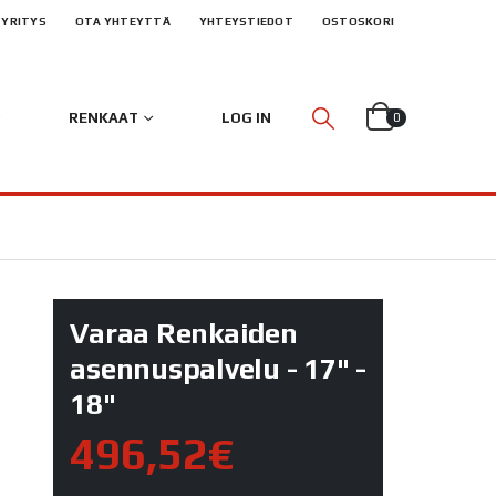
YRITYS
OTA YHTEYTTÄ
YHTEYSTIEDOT
OSTOSKORI
RENKAAT
LOG IN
0
Varaa Renkaiden
asennuspalvelu - 17" -
18"
496,52€