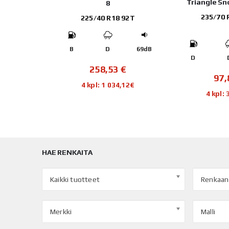
Triangle S
8
235/70 
109T
225/40 R18 92T
70dB
B
D
69dB
D
€
258,53
€
97
,16€
4 kpl: 1 034,12€
4 kpl:
HAE RENKAITA
Kaikki tuotteet
Renkaan
Merkki
Malli