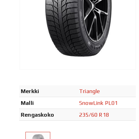
Merkki
Triangle
Malli
SnowLink PL01
Rengaskoko
235/60 R18