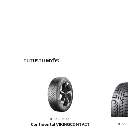
TUTUSTU MYÖS
AT
KITKARENKAAT
INGCONTACT
Continental VIKINGCONTACT
KITKA