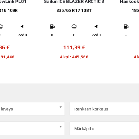
nowLink PL01
Sailun ICE BLAZER ARCTIC 2
Hankook
R16 109R
235/65 R17 108T
185
D
72dB
B
C
72dB
-
,86
€
111,39
€
 391,44€
4 kpl: 445,56€
4 
 leveys
Renkaan korkeus
Märkäpito