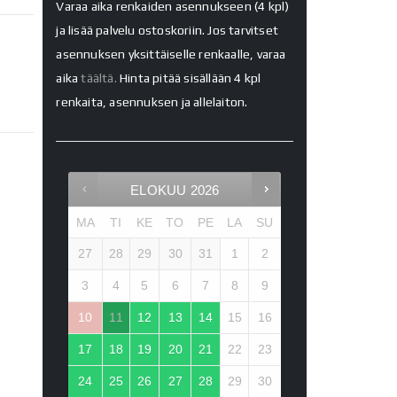
Varaa aika renkaiden asennukseen (4 kpl)
ja lisää palvelu ostoskoriin. Jos tarvitset
asennuksen yksittäiselle renkaalle, varaa
aika
täältä.
Hinta pitää sisällään 4 kpl
renkaita, asennuksen ja allelaiton.
ELOKUU
2026
MA
TI
KE
TO
PE
LA
SU
27
28
29
30
31
1
2
3
4
5
6
7
8
9
10
11
12
13
14
15
16
17
18
19
20
21
22
23
24
25
26
27
28
29
30