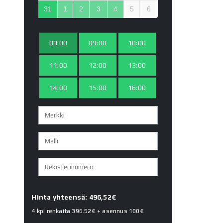
31
1
2
3
4
5
6
08:00
09:00
10:00
11:00
12:00
13:00
14:00
15:00
16:00
Hinta yhteensä: 496,52€
4 kpl renkaita
396.52€
+ asennus
100€