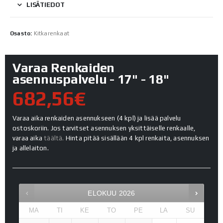
LISÄTIEDOT
Osasto:
Kitkarenkaat
Varaa Renkaiden
asennuspalvelu - 17" - 18"
682,56€
Varaa aika renkaiden asennukseen (4 kpl) ja lisää palvelu
ostoskoriin. Jos tarvitset asennuksen yksittäiselle renkaalle,
varaa aika
täältä.
Hinta pitää sisällään 4 kpl renkaita, asennuksen
ja allelaiton.
ELOKUU
2026
MA
TI
KE
TO
PE
LA
SU