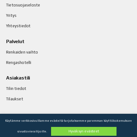
Tietosuojaseloste
Yritys
Yhteystiedot
Palvelut
Renkaiden vaihto
Rengashotelli
Asiakastili
Tilin tiedot
Tilaukset
Käytämme verkkosivuillamme evästeitä tarjotaksemme paremman käyttökokemuksen
© Stop-Rust Oy. Kaikki oikeudet pidätetään.
Hyväksyn evästeet
sivustovierailijoille.
Toteutus: Legenda Oy