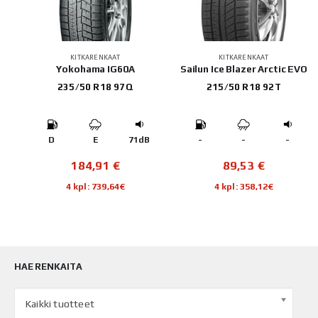
KITKARENKAAT
KITKARENKAAT
1
Yokohama IG60A
Sailun Ice Blazer Arctic EVO
235/50 R18 97Q
215/50 R18 92T
B
D
E
71dB
-
-
-
184,91
€
89,53
€
4 kpl: 739,64€
4 kpl: 358,12€
HAE RENKAITA
Kaikki tuotteet