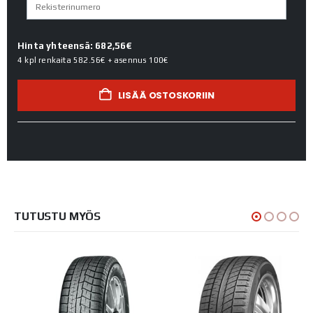
Hinta yhteensä: 682,56€
4 kpl renkaita
582.56€
+ asennus
100€
LISÄÄ OSTOSKORIIN
TUTUSTU MYÖS