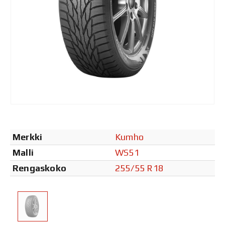
Merkki
Kumho
Malli
WS51
Rengaskoko
255/55 R18