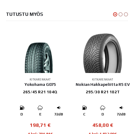
TUTUSTU MYÖS
KITKARENKAAT
KITKARENKAAT
NE
Yokohama G075
Nokian Hakkapeliitta R5 EV
265/45 R21 104Q
295/30 R21 102T
B
D
E
72dB
C
D
72dB
198,71
€
458,00
€
4 kpl: 794,84€
4 kpl: 1 832,00€