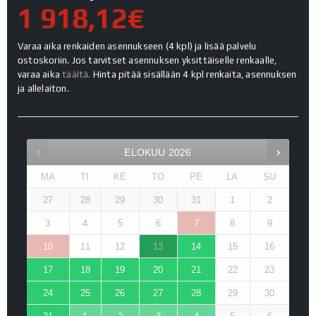
1 918,12€
Varaa aika renkaiden asennukseen (4 kpl) ja lisää palvelu
ostoskoriin. Jos tarvitset asennuksen yksittäiselle renkaalle,
varaa aika
täältä.
Hinta pitää sisällään 4 kpl renkaita, asennuksen
ja allelaiton.
ELOKUU
2026
MA
TI
KE
TO
PE
LA
SU
27
28
29
30
31
1
2
3
4
5
6
7
8
9
10
11
12
13
14
15
16
17
18
19
20
21
22
23
24
25
26
27
28
29
30