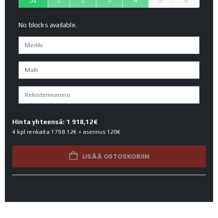
31
1
2
3
4
5
6
No blocks available.
Hinta yhteensä: 1 918,12€
4 kpl renkaita
1798.12€
+ asennus
120€
LISÄÄ OSTOSKORIIN