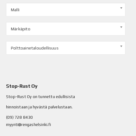
Malli
Märkäpito
Polttoainetaloudellisuus
Stop-Rust Oy
Stop-Rust Oy on tunnettu edullisista
hinnoistaan ja hyvästä palvelustaan.
(09) 728 8430
myynti@rengashelsinki.fi