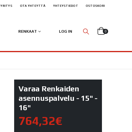
YRITYS
OTA YHTEYTTÄ
YHTEYSTIEDOT
OSTOSKORI
RENKAAT
LOG IN
0
Varaa Renkaiden
asennuspalvelu - 15" -
16"
764,32€