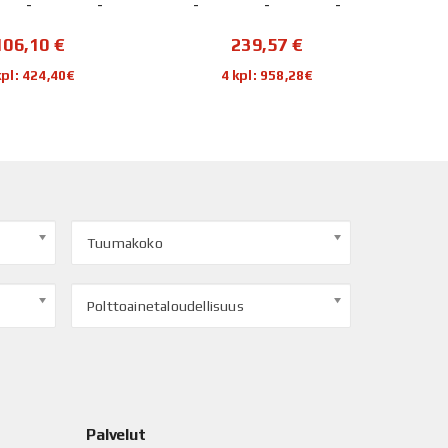
-
-
-
-
-
-
106,10
€
239,57
€
kpl: 424,40€
4 kpl: 958,28€
Tuumakoko
Polttoainetaloudellisuus
Palvelut