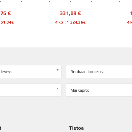
-
-
-
-
-
-
,76
€
331,09
€
 751,04€
4 kpl: 1 324,36€
4 
 leveys
Renkaan korkeus
Märkäpito
t
Tietoa