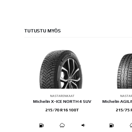
TUTUSTU MYÖS
AAT
NASTARENKAAT
NASTA
Contact 3
Michelin X-ICE NORTH 4 SUV
Michelin AGIL
 96T
215/70 R16 100T
215/75 