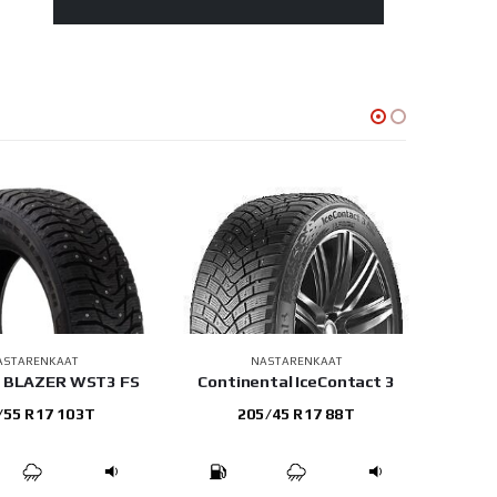
ASTARENKAAT
NASTARENKAAT
CE BLAZER WST3 FS
Continental IceContact 3
Goody
/55 R17 103T
205/45 R17 88T