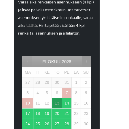
Varaa aika renkaiden asennukseen (4 kpl)
ja lisää palvelu ostoskoriin. Jos tarvitset
asennuksen yksittäiselle renkaalle, varaa
aika
täältä.
Hinta pitää sisällään 4 kpl
renkaita, asennuksen ja allelaiton.
ELOKUU
2026
MA
TI
KE
TO
PE
LA
SU
27
28
29
30
31
1
2
3
4
5
6
7
8
9
10
11
12
13
14
15
16
17
18
19
20
21
22
23
24
25
26
27
28
29
30