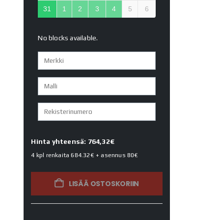
31
1
2
3
4
5
6
No blocks available.
Hinta yhteensä: 764,32€
4 kpl renkaita
684.32€
+ asennus
80€
LISÄÄ OSTOSKORIIN