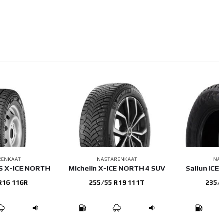
RENKAAT
NASTARENKAAT
N
IS X-ICE NORTH
Michelin X-ICE NORTH 4 SUV
Sailun I
R16 116R
255/55 R19 111T
235