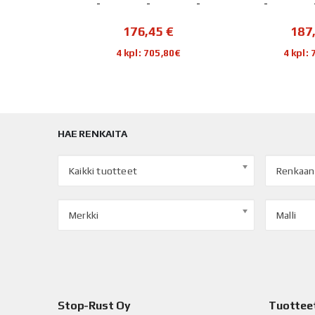
-
-
-
-
-
€
176,45
€
187
48€
4 kpl: 705,80€
4 kpl:
HAE RENKAITA
Kaikki tuotteet
Renkaan
Merkki
Malli
Stop-Rust Oy
Tuottee