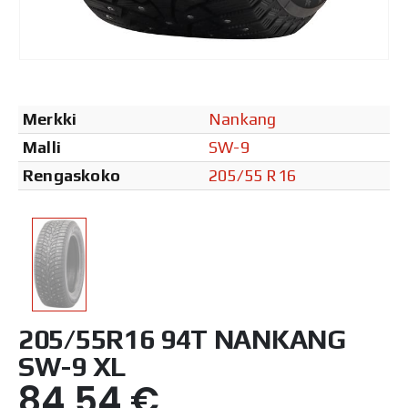
Merkki
Nankang
Malli
SW-9
Rengaskoko
205/55 R16
205/55R16 94T NANKANG
SW-9 XL
84,54
€