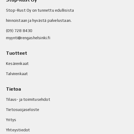
Stop-Rust Oy on tunnettu edullisista
hinnoistaan ja hyvästä palvelustaan.
(09) 728 8430
myynti@rengashelsinki.fi
Tuotteet
Kesärenkaat
Talvirenkaat
Tietoa
Tilaus- ja toimitusehdot
Tietosuojaseloste
Yritys
Yhteystiedot