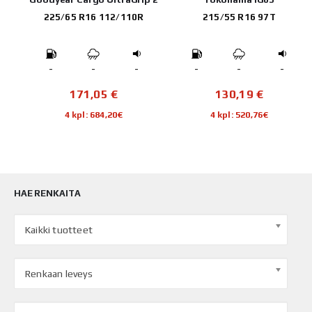
225/65 R16 112/110R
215/55 R16 97T
-
-
-
-
-
-
171,05
€
130,19
€
4 kpl: 684,20€
4 kpl: 520,76€
HAE RENKAITA
Kaikki tuotteet
Renkaan leveys