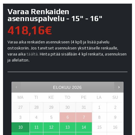
Varaa Renkaiden
asennuspalvelu - 15" - 16"
418,16€
Varaa aika renkaiden asennukseen (4 kpl) ja lisää palvelu
ostoskoriin. Jos tarvitset asennuksen yksittäiselle renkaalle,
varaa aika
täältä.
Hinta pitää sisällään 4 kpl renkaita, asennuksen
ja allelaiton.
ELOKUU
2026
MA
TI
KE
TO
PE
LA
SU
27
28
29
30
31
1
2
3
4
5
6
7
8
9
10
11
12
13
14
15
16