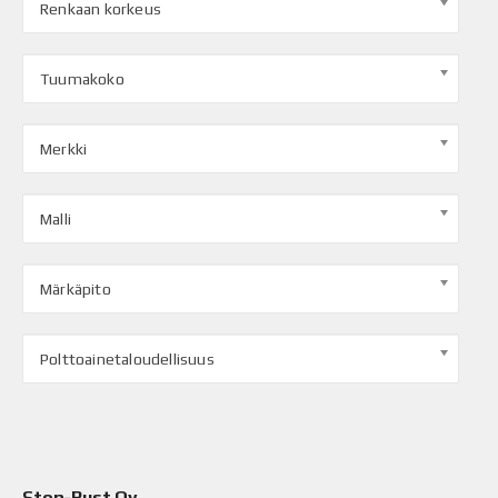
Renkaan korkeus
Tuumakoko
Merkki
Malli
Märkäpito
Polttoainetaloudellisuus
Stop-Rust Oy