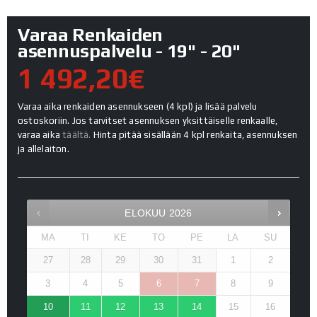
Varaa Renkaiden
asennuspalvelu - 19" - 20"
1 492,20€
Varaa aika renkaiden asennukseen (4 kpl) ja lisää palvelu
ostoskoriin. Jos tarvitset asennuksen yksittäiselle renkaalle,
varaa aika
täältä.
Hinta pitää sisällään 4 kpl renkaita, asennuksen
ja allelaiton.
ELOKUU
2026
MA
TI
KE
TO
PE
LA
SU
27
28
29
30
31
1
2
3
4
5
6
7
8
9
10
11
12
13
14
15
16