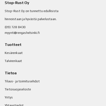
Stop-Rust Oy
Stop-Rust Oy on tunnettu edullisista
hinnoistaan ja hyvästä palvelustaan.
(09) 728 8430
myynti@rengashelsinki.fi
Tuotteet
Kesärenkaat
Talvirenkaat
Tietoa
Tilaus- ja toimitusehdot
Tietosuojaseloste
Yritys
Yhteystiedot