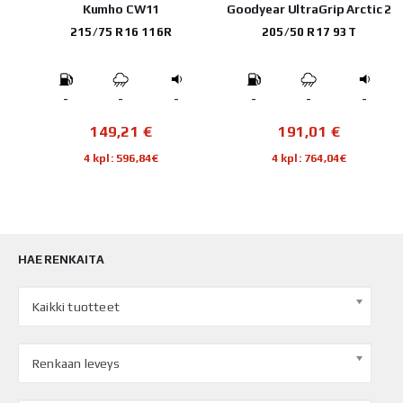
Kumho CW11
Goodyear UltraGrip Arctic 2
215/75 R16 116R
205/50 R17 93T
-
-
-
-
-
-
149,21
€
191,01
€
4 kpl: 596,84€
4 kpl: 764,04€
HAE RENKAITA
Kaikki tuotteet
Renkaan leveys