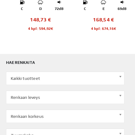
C
D
72dB
C
E
69dB
148,73
€
168,54
€
4 kpl: 594,92€
4 kpl: 674,16€
HAE RENKAITA
Kaikki tuotteet
Renkaan leveys
Renkaan korkeus