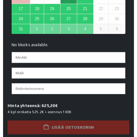
17
18
19
20
21
22
23
24
25
26
27
28
29
30
31
1
2
3
4
5
6
No blocks available.
Hinta yhteensä: 625,20€
4 kpl renkaita
525.2€
+ asennus
100€
LISÄÄ OSTOSKORIIN