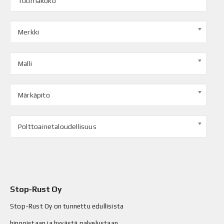
Tuumakoko
Merkki
Malli
Märkäpito
Polttoainetaloudellisuus
Stop-Rust Oy
Stop-Rust Oy on tunnettu edullisista
hinnoistaan ja hyvästä palvelustaan.