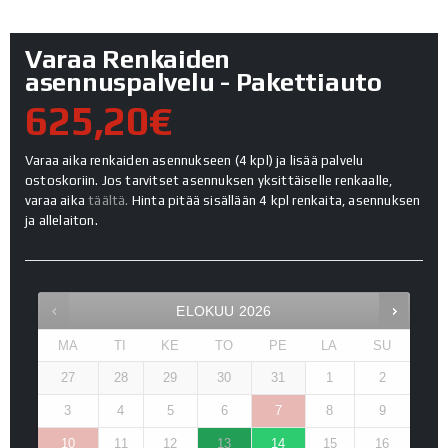
Varaa Renkaiden
asennuspalvelu - Pakettiauto
625,20€
Varaa aika renkaiden asennukseen (4 kpl) ja lisää palvelu
ostoskoriin. Jos tarvitset asennuksen yksittäiselle renkaalle,
varaa aika
täältä.
Hinta pitää sisällään 4 kpl renkaita, asennuksen
ja allelaiton.
ELOKUU
2026
MA
TI
KE
TO
PE
LA
SU
27
28
29
30
31
1
2
3
4
5
6
7
8
9
10
11
12
13
14
15
16