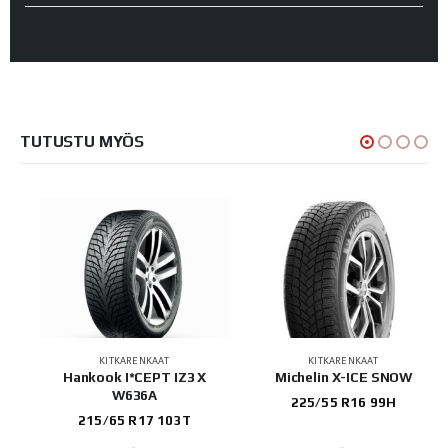
TUTUSTU MYÖS
KITKARENKAAT
KITKARENKAAT
Hankook I*CEPT IZ3 X
Michelin X-ICE SNOW
W636A
225/55 R16 99H
215/65 R17 103T
B