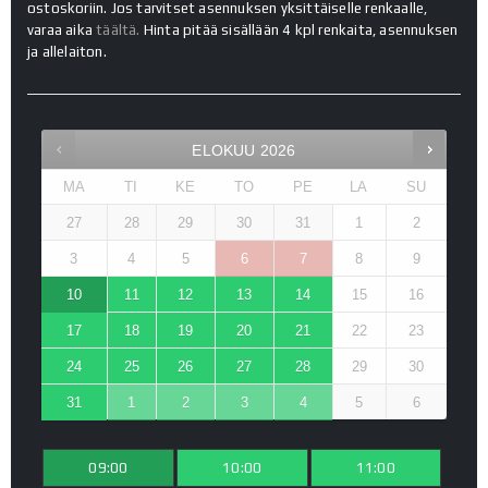
ostoskoriin. Jos tarvitset asennuksen yksittäiselle renkaalle,
varaa aika
täältä.
Hinta pitää sisällään 4 kpl renkaita, asennuksen
ja allelaiton.
ELOKUU
2026
MA
TI
KE
TO
PE
LA
SU
27
28
29
30
31
1
2
3
4
5
6
7
8
9
10
11
12
13
14
15
16
17
18
19
20
21
22
23
24
25
26
27
28
29
30
31
1
2
3
4
5
6
09:00
10:00
11:00