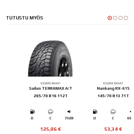
TUTUSTU MYÖS
KESÄRENKAAT
KESÄRENKAAT
Sailun TERRAMAX A/T
Nankang RX-615
265/70 R16 112T
145/70 R13 71T
B
D
C
73dB
D
C
69dB
125,06
€
53,34
€