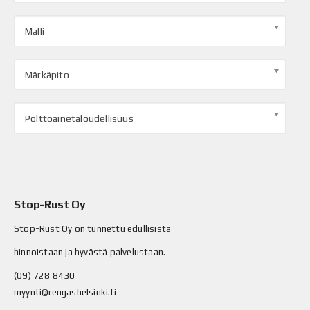
Malli
Märkäpito
Polttoainetaloudellisuus
Stop-Rust Oy
Stop-Rust Oy on tunnettu edullisista
hinnoistaan ja hyvästä palvelustaan.
(09) 728 8430
myynti@rengashelsinki.fi