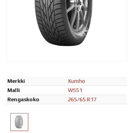
Merkki
Kumho
Malli
WS51
Rengaskoko
265/65 R17