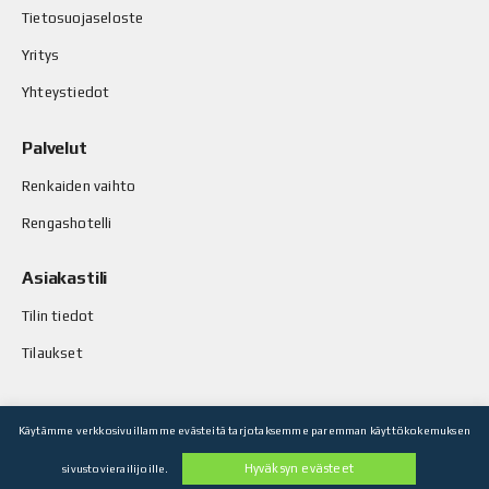
Tietosuojaseloste
Yritys
Yhteystiedot
Palvelut
Renkaiden vaihto
Rengashotelli
Asiakastili
Tilin tiedot
Tilaukset
Käytämme verkkosivuillamme evästeitä tarjotaksemme paremman käyttökokemuksen
© Stop-Rust Oy. Kaikki oikeudet pidätetään.
Hyväksyn evästeet
sivustovierailijoille.
Toteutus: Legenda Oy