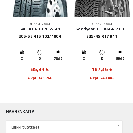
KITKARENKAAT
KITKARENKAAT
UV
Sailun ENDURE WSL1
Goodyear ULTRAGRIP ICE 3
205/65 R15 102/100R
225/45 R17 94T
B
C
B
72dB
C
E
69dB
85,94
€
187,36
€
4 kpl: 343,76€
4 kpl: 749,44€
HAE RENKAITA
Kaikki tuotteet