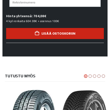
Hinta yhteensä: 704,08€
4 kpl renkaita
604.08€
+ asennus
100€
LISÄÄ OSTOSKORIIN
TUTUSTU MYÖS