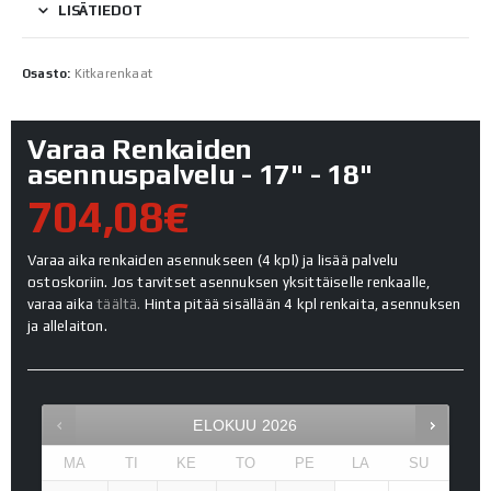
LISÄTIEDOT
Osasto:
Kitkarenkaat
Varaa Renkaiden
asennuspalvelu - 17" - 18"
704,08€
Varaa aika renkaiden asennukseen (4 kpl) ja lisää palvelu
ostoskoriin. Jos tarvitset asennuksen yksittäiselle renkaalle,
varaa aika
täältä.
Hinta pitää sisällään 4 kpl renkaita, asennuksen
ja allelaiton.
ELOKUU
2026
MA
TI
KE
TO
PE
LA
SU