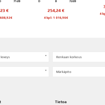
B
72dB
D
398,39
€
,24
€
4 kpl: 1 593,56€
1 016,96€
4 
 leveys
Renkaan korkeus
Märkäpito
t
Tietoa