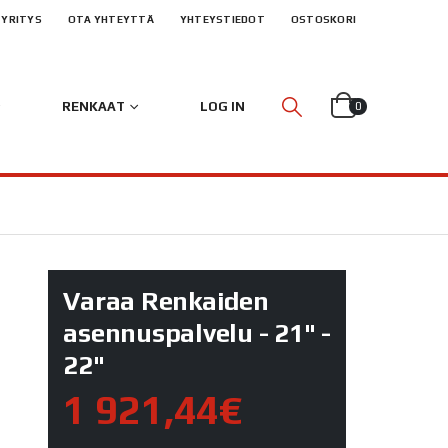
YRITYS
OTA YHTEYTTÄ
YHTEYSTIEDOT
OSTOSKORI
RENKAAT
LOG IN
0
L
Varaa Renkaiden
asennuspalvelu - 21" -
22"
1 921,44€