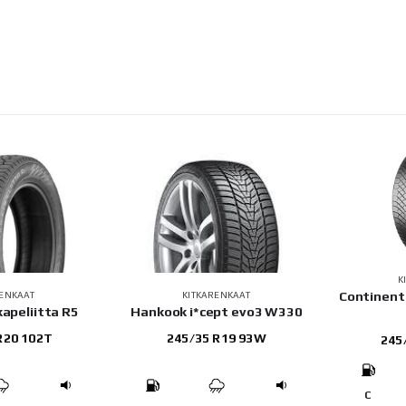
KITKARENKAAT
Continental VIKINGCONTACT
RENKAAT
K
ept evo3 W330
Yok
8
 R19 93W
275
245/40 R21 100T
C
D
69dB