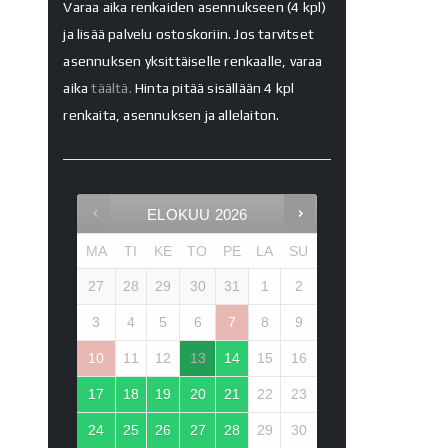
Varaa aika renkaiden asennukseen (4 kpl)
ja lisää palvelu ostoskoriin. Jos tarvitset
asennuksen yksittäiselle renkaalle, varaa
aika
täältä.
Hinta pitää sisällään 4 kpl
renkaita, asennuksen ja allelaiton.
ELOKUU
2026
MA
TI
KE
TO
PE
LA
SU
27
28
29
30
31
1
2
3
4
5
6
7
8
9
10
11
12
13
14
15
16
17
18
19
20
21
22
23
24
25
26
27
28
29
30