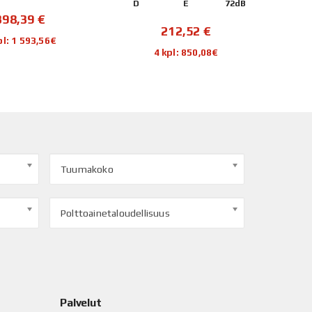
E
72dB
B
D
73dB
C
212,52
€
443,74
€
kpl: 850,08€
4 kpl: 1 774,96€
Tuumakoko
Polttoainetaloudellisuus
Palvelut