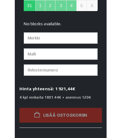
31
1
2
3
4
5
6
No blocks available.
Hinta yhteensä: 1 921,44€
4 kpl renkaita
1801.44€
+ asennus
120€
LISÄÄ OSTOSKORIIN