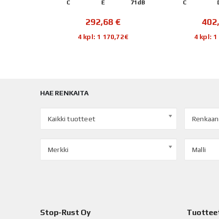
71dB
C
D
71dB
D
€
402,23
€
254
,72€
4 kpl: 1 608,92€
4 kpl: 
HAE RENKAITA
Kaikki tuotteet
Renkaan
Merkki
Malli
Stop-Rust Oy
Tuottee