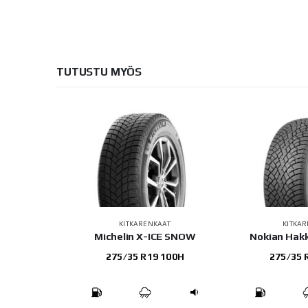
TUTUSTU MYÖS
AT
KITKARENKAAT
KITKA
CE SNOW
Nokian Hakkapeliitta R5
Hankook i*c
100H
275/35 R20 102T
245/35