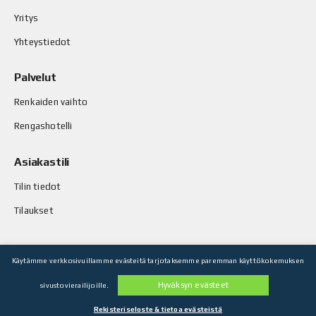
Yritys
Yhteystiedot
Palvelut
Renkaiden vaihto
Rengashotelli
Asiakastili
Tilin tiedot
Tilaukset
Käytämme verkkosivuillamme evästeitä tarjotaksemme paremman käyttökokemuksen
© Stop-Rust Oy. Kaikki oikeudet pidätetään.
Hyväksyn evästeet
sivustovierailijoille.
Toteutus: Legenda Oy
Rekisteriseloste & tietoa evästeistä