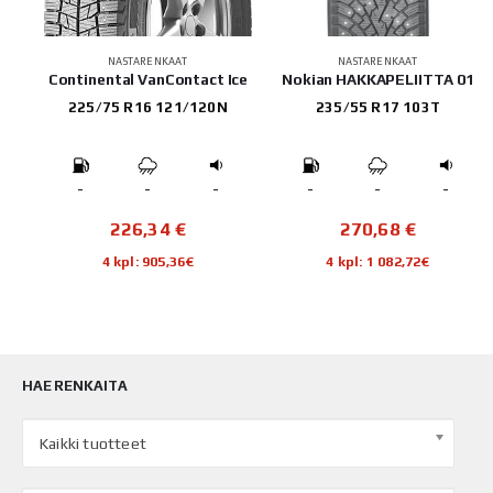
NASTARENKAAT
NASTARENKAAT
W01
Continental VanContact Ice
Nokian HAKKAPELIITTA 01
225/75 R16 121/120N
235/55 R17 103T
-
-
-
-
-
-
226,34
€
270,68
€
4 kpl: 905,36€
4 kpl: 1 082,72€
HAE RENKAITA
Kaikki tuotteet