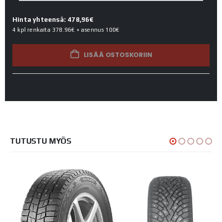
Hinta yhteensä: 478,96€
4 kpl renkaita
378.96€
+ asennus
100€
LISÄÄ OSTOSKORIIN
TUTUSTU MYÖS